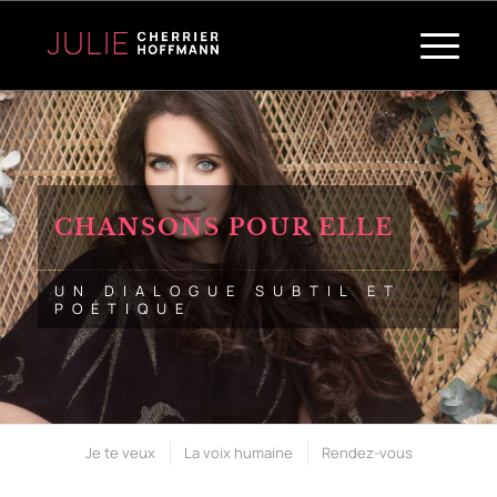
CHANSONS POUR ELLE
UN DIALOGUE SUBTIL ET
POÉTIQUE
Je te veux
La voix humaine
Rendez-vous